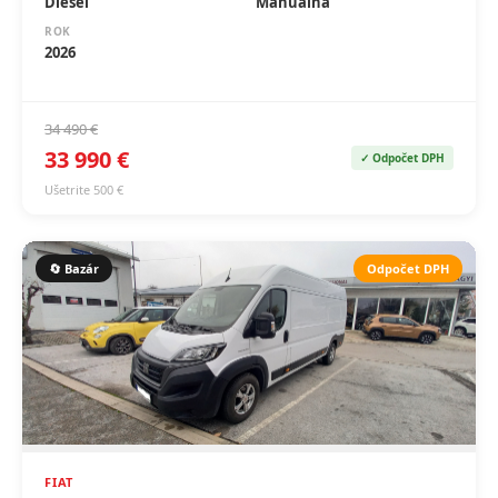
Diesel
Manuálna
ROK
2026
34 490 €
33 990 €
✓ Odpočet DPH
Ušetrite 500 €
🔄 Bazár
Odpočet DPH
FIAT