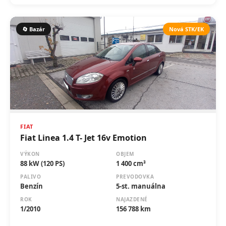
🔄 Bazár
Nová STK/EK
FIAT
Fiat Linea 1.4 T- Jet 16v Emotion
VÝKON
OBJEM
88 kW (120 PS)
1 400 cm³
PALIVO
PREVODOVKA
Benzín
5-st. manuálna
ROK
NAJAZDENÉ
1/2010
156 788 km