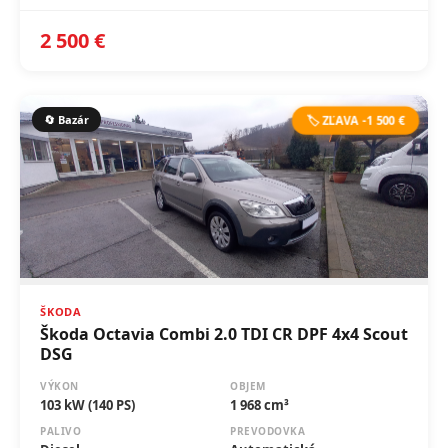
2 500 €
🔄 Bazár
🏷️ ZĽAVA -1 500 €
ŠKODA
Škoda Octavia Combi 2.0 TDI CR DPF 4x4 Scout
DSG
VÝKON
OBJEM
103 kW (140 PS)
1 968 cm³
PALIVO
PREVODOVKA