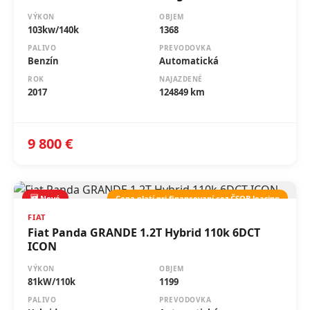
VÝKON
OBJEM
103kw/140k
1368
PALIVO
PREVODOVKA
Benzín
Automatická
ROK
NAJAZDENÉ
2017
124849 km
9 800 €
🆕 Nové
Cena platí pri financovaní cez ČSOB leasing
FIAT
Fiat Panda GRANDE 1.2T Hybrid 110k 6DCT
ICON
VÝKON
OBJEM
81kW/110k
1199
PALIVO
PREVODOVKA