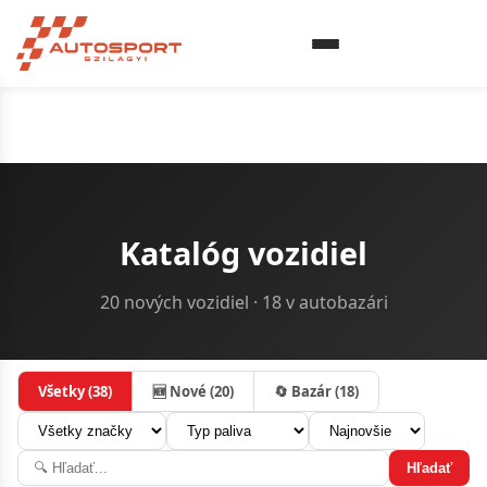
Katalóg vozidiel
20 nových vozidiel · 18 v autobazári
Všetky (38)
🆕 Nové (20)
🔄 Bazár (18)
Hľadať