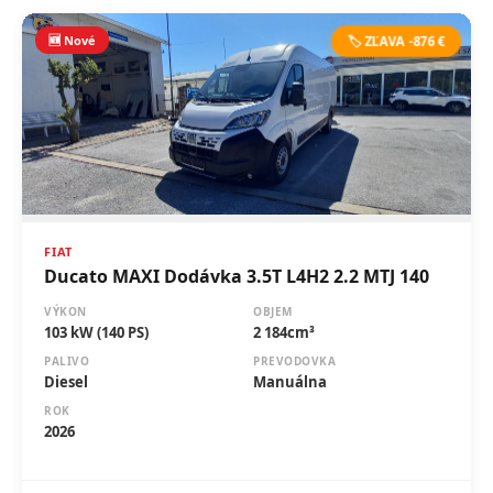
🆕 Nové
🏷️ ZĽAVA -876 €
FIAT
Ducato MAXI Dodávka 3.5T L4H2 2.2 MTJ 140
VÝKON
OBJEM
103 kW (140 PS)
2 184cm³
PALIVO
PREVODOVKA
Diesel
Manuálna
ROK
2026