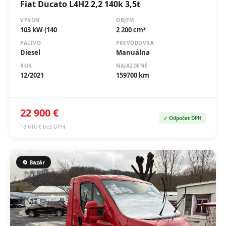
Fiat Ducato L4H2 2,2 140k 3,5t
VÝKON
OBJEM
103 kW (140
2 200 cm³
PALIVO
PREVODOVKA
Diesel
Manuálna
ROK
NAJAZDENÉ
12/2021
159700 km
22 900 €
✓ Odpočet DPH
18 618 € bez DPH
🔄 Bazár