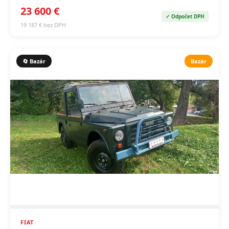
23 600 €
✓ Odpočet DPH
19 187 € bez DPH
🔄 Bazár
Bazár
FIAT