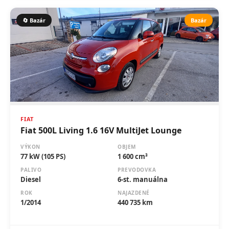
🔄 Bazár
Bazár
FIAT
Fiat 500L Living 1.6 16V MultiJet Lounge
VÝKON
OBJEM
77 kW (105 PS)
1 600 cm³
PALIVO
PREVODOVKA
Diesel
6-st. manuálna
ROK
NAJAZDENÉ
1/2014
440 735 km