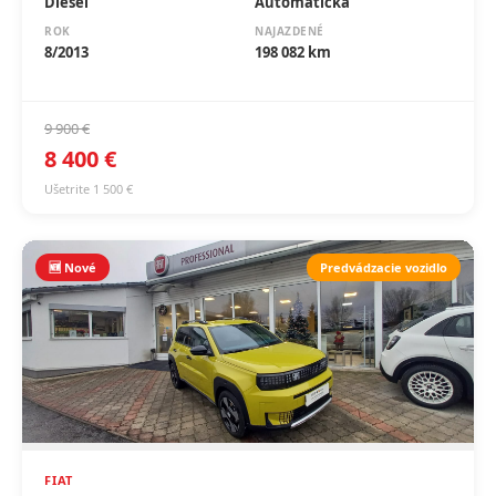
Diesel
Automatická
ROK
NAJAZDENÉ
8/2013
198 082 km
9 900 €
8 400 €
Ušetrite 1 500 €
🆕 Nové
Predvádzacie vozidlo
FIAT