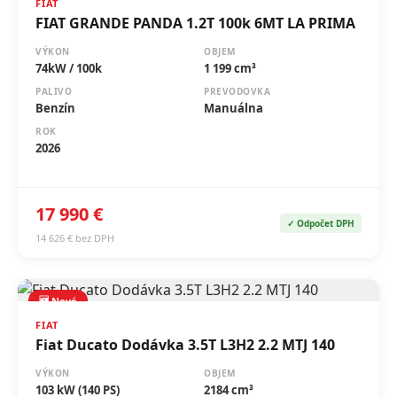
FIAT
FIAT GRANDE PANDA 1.2T 100k 6MT LA PRIMA
VÝKON
OBJEM
74kW / 100k
1 199 cm³
PALIVO
PREVODOVKA
Benzín
Manuálna
ROK
2026
17 990 €
✓ Odpočet DPH
14 626 € bez DPH
🆕 Nové
FIAT
Fiat Ducato Dodávka 3.5T L3H2 2.2 MTJ 140
VÝKON
OBJEM
103 kW (140 PS)
2184 cm³