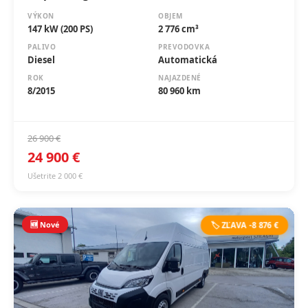
VÝKON
OBJEM
147 kW (200 PS)
2 776 cm³
PALIVO
PREVODOVKA
Diesel
Automatická
ROK
NAJAZDENÉ
8/2015
80 960 km
26 900 €
24 900 €
Ušetrite 2 000 €
🆕 Nové
🏷️ ZĽAVA -8 876 €