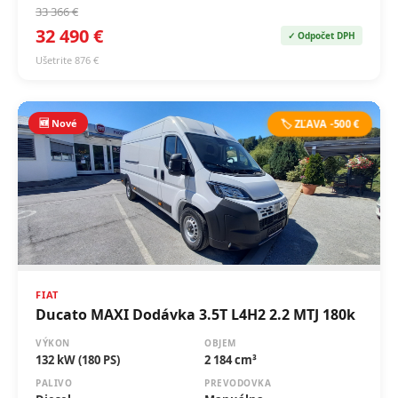
33 366 €
32 490 €
✓ Odpočet DPH
Ušetrite 876 €
🆕 Nové
🏷️ ZĽAVA -500 €
FIAT
Ducato MAXI Dodávka 3.5T L4H2 2.2 MTJ 180k
VÝKON
OBJEM
132 kW (180 PS)
2 184 cm³
PALIVO
PREVODOVKA