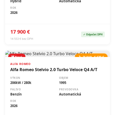
Hybrid
Automatická
ROK
2026
17 900 €
✓ Odpočet DPH
14 553 € bez DPH
🆕 Nové
🏷️ ZĽAVA -6 629 €
ALFA ROMEO
Alfa Romeo Stelvio 2.0 Turbo Veloce Q4 A/T
VÝKON
OBJEM
206kW / 280k
1995
PALIVO
PREVODOVKA
Benzín
Automatická
ROK
2026