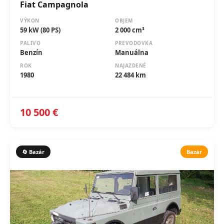
Fiat Campagnola
VÝKON
OBJEM
59 kW (80 PS)
2 000 cm³
PALIVO
PREVODOVKA
Benzín
Manuálna
ROK
NAJAZDENÉ
1980
22 484 km
10 500 €
🔄 Bazár
Bazár