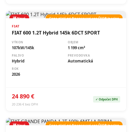
🆕 Nové
Cena platí pri financovaní cez ČSOB leasing
FIAT
FIAT 600 1.2T Hybrid 145k 6DCT SPORT
VÝKON
OBJEM
107kW/145k
1 199 cm³
PALIVO
PREVODOVKA
Hybrid
Automatická
ROK
2026
24 890 €
✓ Odpočet DPH
20 236 € bez DPH
🆕 Nové
Cena platí pri financovaní cez ČSOB leasing