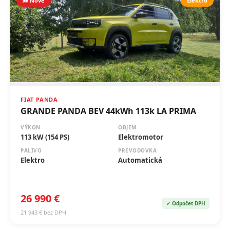
🆕 Nové
Elektro
FIAT PANDA
GRANDE PANDA BEV 44kWh 113k LA PRIMA
VÝKON
OBJEM
113 kW (154 PS)
Elektromotor
PALIVO
PREVODOVKA
Elektro
Automatická
26 990 €
✓ Odpočet DPH
21 943 € bez DPH