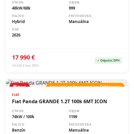
VÝKON
OBJEM
48kW/68k
999
PALIVO
PREVODOVKA
Hybrid
Manuálna
ROK
2026
17 990 €
✓ Odpočet DPH
14 626 € bez DPH
🆕 Nové
Cena platí pri financovaní cez ČSOB leasing
FIAT
Fiat Panda GRANDE 1.2T 100k 6MT ICON
VÝKON
OBJEM
74kW / 100k
1199
PALIVO
PREVODOVKA
Benzín
Manuálna