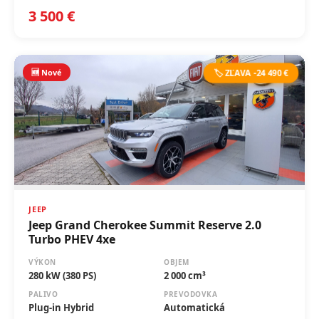
3 500 €
🆕 Nové
🏷️ ZĽAVA -24 490 €
JEEP
Jeep Grand Cherokee Summit Reserve 2.0
Turbo PHEV 4xe
VÝKON
OBJEM
280 kW (380 PS)
2 000 cm³
PALIVO
PREVODOVKA
Plug-in Hybrid
Automatická