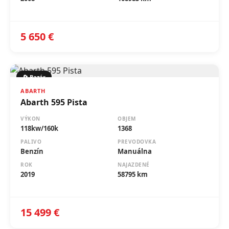
5 650 €
🔄 Bazár
ABARTH
Abarth 595 Pista
VÝKON
OBJEM
118kw/160k
1368
PALIVO
PREVODOVKA
Benzín
Manuálna
ROK
NAJAZDENÉ
2019
58795 km
15 499 €