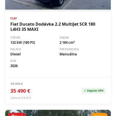
FIAT
Fiat Ducato Dodávka 2.2 MultiJet SCR 180
L4H3 35 MAXI
VÝKON
OBJEM
132 kW (180 PS)
2 184 cm³
PALIVO
PREVODOVKA
Diesel
Manuálna
ROK
2026
44 366 €
35 490 €
✓ Odpočet DPH
Ušetrite 8 876 €