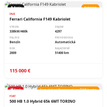
🔄 Bazár
Kabriolet
INÁ
Ferrari California F149 Kabriolet
VÝKON
OBJEM
338kW/460k
4297
PALIVO
PREVODOVKA
Benzín
Automatická
ROK
NAJAZDENÉ
2009
51400 km
115 000 €
🆕 Nové
Cena platí pri financovaní cez ČSOB leasing
FIAT
500 HB 1.0 Hybrid 65k 6MT TORINO