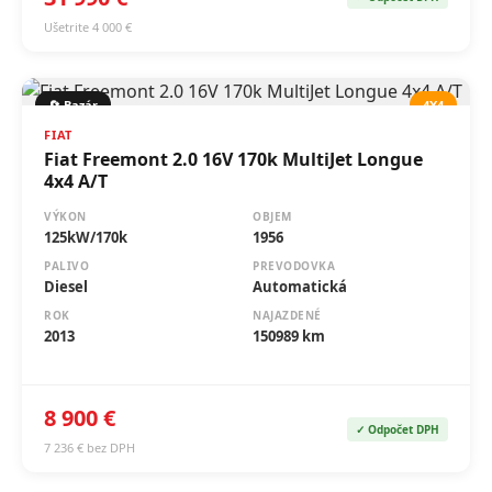
Ušetrite 4 000 €
🔄 Bazár
4X4
FIAT
Fiat Freemont 2.0 16V 170k MultiJet Longue
4x4 A/T
VÝKON
OBJEM
125kW/170k
1956
PALIVO
PREVODOVKA
Diesel
Automatická
ROK
NAJAZDENÉ
2013
150989 km
8 900 €
✓ Odpočet DPH
7 236 € bez DPH