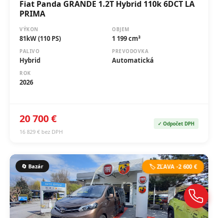
Fiat Panda GRANDE 1.2T Hybrid 110k 6DCT LA
PRIMA
VÝKON
OBJEM
81kW (110 PS)
1 199 cm³
PALIVO
PREVODOVKA
Hybrid
Automatická
ROK
2026
20 700 €
✓ Odpočet DPH
16 829 € bez DPH
🔄 Bazár
🏷️ ZĽAVA -2 600 €