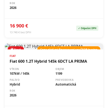
ROK
2026
16 900 €
✓ Odpočet DPH
13 740 € bez DPH
🆕 Nové
Cena platí pri financovaní cez ČSOB leasing
FIAT
Fiat 600 1.2T Hybrid 145k 6DCT LA PRIMA
VÝKON
OBJEM
107kW / 145k
1199
PALIVO
PREVODOVKA
Hybrid
Automatická
ROK
2026