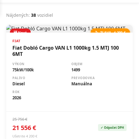
Nájdených:
38
vozidiel
🆕 Nové
🏷️ ZĽAVA -4 200 €
FIAT
Fiat Dobló Cargo VAN L1 1000kg 1.5 MTJ 100
6MT
VÝKON
OBJEM
75kW/100k
1499
PALIVO
PREVODOVKA
Diesel
Manuálna
ROK
2026
25 756 €
21 556 €
✓ Odpočet DPH
Ušetrite 4 200 €