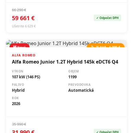
66 290 €
59 661 €
✓ Odpočet DPH
Ušetrite 6 629 €
🆕 Nové
🏷️ ZĽAVA -4 000 €
ALFA ROMEO
Alfa Romeo Junior 1.2T Hybrid 145k eDCT6 Q4
VÝKON
OBJEM
107 kW (146 PS)
1199
PALIVO
PREVODOVKA
Hybrid
Automatická
ROK
2026
35 990 €
31 990 €
✓ Odpočet DPH