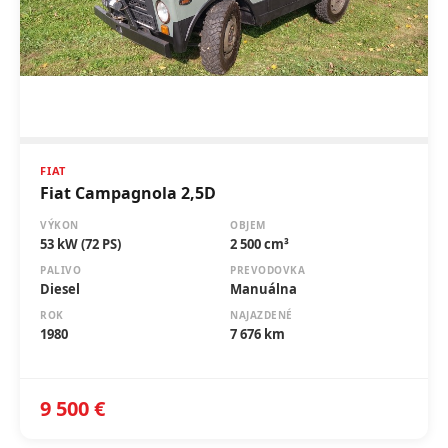
FIAT
Fiat Campagnola 2,5D
VÝKON
OBJEM
53 kW (72 PS)
2 500 cm³
PALIVO
PREVODOVKA
Diesel
Manuálna
ROK
NAJAZDENÉ
1980
7 676 km
9 500 €