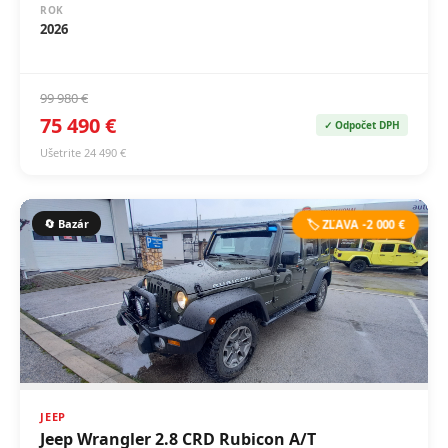
ROK
2026
99 980 €
75 490 €
✓ Odpočet DPH
Ušetrite 24 490 €
🔄 Bazár
🏷️ ZĽAVA -2 000 €
JEEP
Jeep Wrangler 2.8 CRD Rubicon A/T