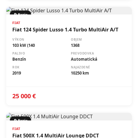
🔄 Bazár
FIAT
Fiat 124 Spider Lusso 1.4 Turbo MultiAir A/T
VÝKON
OBJEM
103 kW (140
1368
PALIVO
PREVODOVKA
Benzín
Automatická
ROK
NAJAZDENÉ
2019
10250 km
25 000 €
🔄 Bazár
FIAT
Fiat 500X 1.4 MultiAir Lounge DDCT