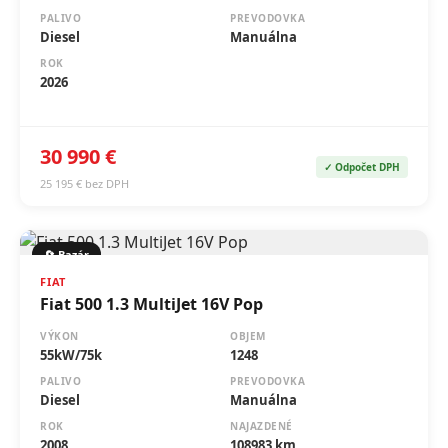
PALIVO
PREVODOVKA
Diesel
Manuálna
ROK
2026
30 990 €
✓ Odpočet DPH
25 195 € bez DPH
🔄 Bazár
FIAT
Fiat 500 1.3 MultiJet 16V Pop
VÝKON
OBJEM
55kW/75k
1248
PALIVO
PREVODOVKA
Diesel
Manuálna
ROK
NAJAZDENÉ
2008
108983 km