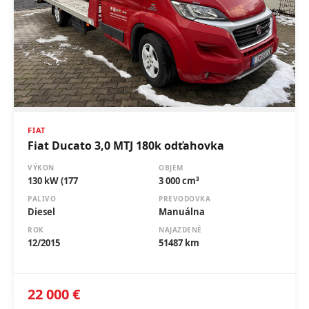
FIAT
Fiat Ducato 3,0 MTJ 180k odťahovka
VÝKON
OBJEM
130 kW (177
3 000 cm³
PALIVO
PREVODOVKA
Diesel
Manuálna
ROK
NAJAZDENÉ
12/2015
51487 km
22 000 €