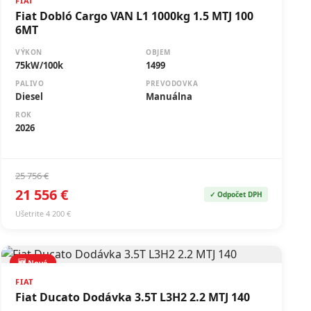
FIAT
Fiat Dobló Cargo VAN L1 1000kg 1.5 MTJ 100
6MT
VÝKON
OBJEM
75kW/100k
1499
PALIVO
PREVODOVKA
Diesel
Manuálna
ROK
2026
25 756 €
21 556 €
✓ Odpočet DPH
Ušetrite 4 200 €
🆕 Nové
FIAT
Fiat Ducato Dodávka 3.5T L3H2 2.2 MTJ 140