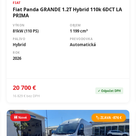
FIAT
Fiat Panda GRANDE 1.2T Hybrid 110k 6DCT LA
PRIMA
VÝKON
OBJEM
81kW (110 PS)
1 199 cm³
PALIVO
PREVODOVKA
Hybrid
Automatická
ROK
2026
20 700 €
✓ Odpočet DPH
16 829 € bez DPH
🆕 Nové
🏷️ ZĽAVA -876 €