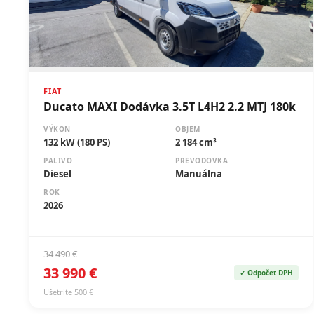
FIAT
Ducato MAXI Dodávka 3.5T L4H2 2.2 MTJ 180k
VÝKON
OBJEM
132 kW (180 PS)
2 184 cm³
PALIVO
PREVODOVKA
Diesel
Manuálna
ROK
2026
34 490 €
33 990 €
✓ Odpočet DPH
Ušetrite 500 €