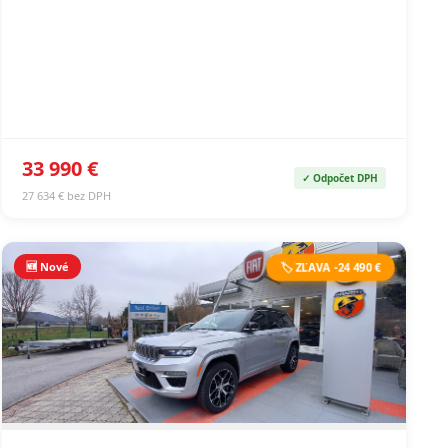
33 990 €
✓ Odpočet DPH
27 634 € bez DPH
🆕 Nové
🏷️ ZĽAVA -24 490 €