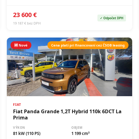
23 600 €
✓ Odpočet DPH
19 187 € bez DPH
🆕 Nové
Cena platí pri financovaní cez ČSOB leasing
FIAT
Fiat Panda Grande 1,2T Hybrid 110k 6DCT La
Prima
VÝKON
OBJEM
81 kW (110 PS)
1 199 cm³