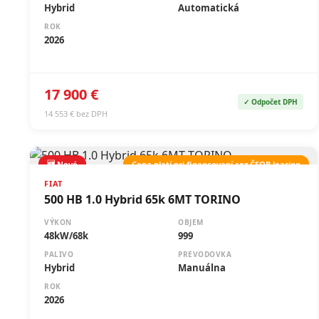
Hybrid
Automatická
ROK
2026
17 900 €
✓ Odpočet DPH
14 553 € bez DPH
🆕 Nové
Cena platí pri financovaní cez ČSOB leasing
FIAT
500 HB 1.0 Hybrid 65k 6MT TORINO
VÝKON
OBJEM
48kW/68k
999
PALIVO
PREVODOVKA
Hybrid
Manuálna
ROK
2026