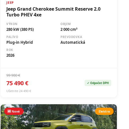
JEEP
Jeep Grand Cherokee Summit Reserve 2.0
Turbo PHEV 4xe
VÝKON
OBJEM
280 kW (380 PS)
2 000 cm³
PALIVO
PREVODOVKA
Plug-in Hybrid
Automatická
ROK
2026
99 980 €
75 490 €
✓ Odpočet DPH
Ušetrite 24 490 €
🆕 Nové
Elektro