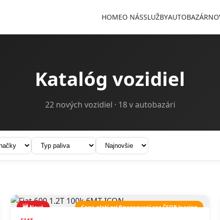
HOME
O NÁS
SLUŽBY
AUTOBAZÁR
NO
Katalóg vozidiel
22 nových vozidiel · 18 v autobazári
🆕 Nové
Cena platí pri financovaní cez ČSOB leasing