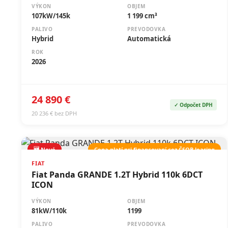
VÝKON
OBJEM
107kW/145k
1 199 cm³
PALIVO
PREVODOVKA
Hybrid
Automatická
ROK
2026
24 890 €
✓ Odpočet DPH
20 236 € bez DPH
🆕 Nové
Cena platí pri financovaní cez ČSOB leasing
FIAT
Fiat Panda GRANDE 1.2T Hybrid 110k 6DCT
ICON
VÝKON
OBJEM
81kW/110k
1199
PALIVO
PREVODOVKA