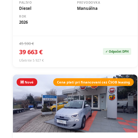
PALIVO
PREVODOVKA
Diesel
Manuálna
ROK
2026
45 590 €
39 663 €
✓ Odpočet DPH
Ušetrite 5 927 €
🆕 Nové
Cena platí pri financovaní cez ČSOB leasing