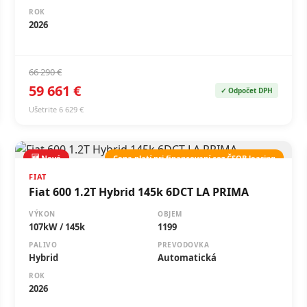
ROK
2026
66 290 €
59 661 €
✓ Odpočet DPH
Ušetrite 6 629 €
🆕 Nové
Cena platí pri financovaní cez ČSOB leasing
FIAT
Fiat 600 1.2T Hybrid 145k 6DCT LA PRIMA
VÝKON
OBJEM
107kW / 145k
1199
PALIVO
PREVODOVKA
Hybrid
Automatická
ROK
2026