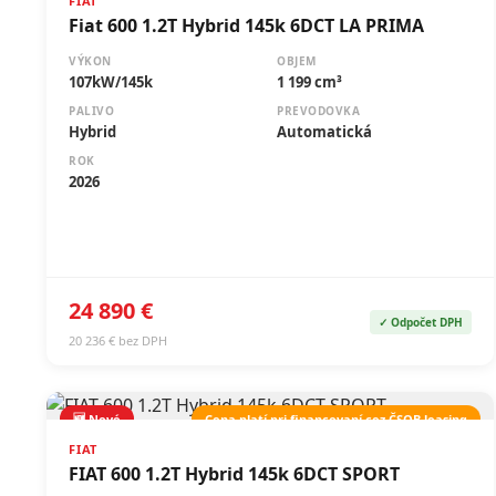
FIAT
Fiat 600 1.2T Hybrid 145k 6DCT LA PRIMA
VÝKON
OBJEM
107kW/145k
1 199 cm³
PALIVO
PREVODOVKA
Hybrid
Automatická
ROK
2026
24 890 €
✓ Odpočet DPH
20 236 € bez DPH
🆕 Nové
Cena platí pri financovaní cez ČSOB leasing
FIAT
FIAT 600 1.2T Hybrid 145k 6DCT SPORT