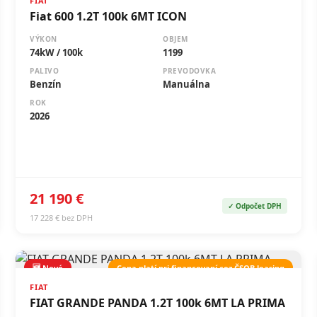
FIAT
Fiat 600 1.2T 100k 6MT ICON
VÝKON
OBJEM
74kW / 100k
1199
PALIVO
PREVODOVKA
Benzín
Manuálna
ROK
2026
21 190 €
✓ Odpočet DPH
17 228 € bez DPH
🆕 Nové
Cena platí pri financovaní cez ČSOB leasing
FIAT
FIAT GRANDE PANDA 1.2T 100k 6MT LA PRIMA