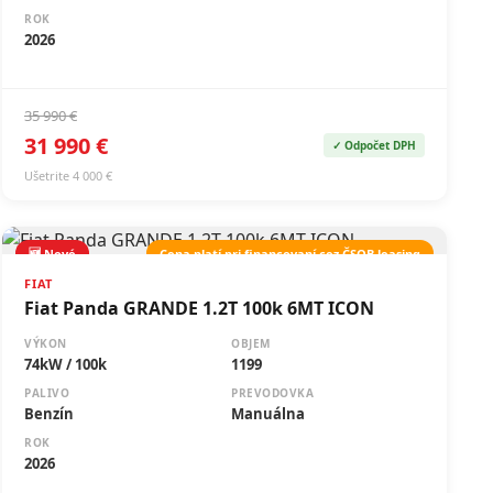
ROK
2026
35 990 €
31 990 €
✓ Odpočet DPH
Ušetrite 4 000 €
🆕 Nové
Cena platí pri financovaní cez ČSOB leasing
FIAT
Fiat Panda GRANDE 1.2T 100k 6MT ICON
VÝKON
OBJEM
74kW / 100k
1199
PALIVO
PREVODOVKA
Benzín
Manuálna
ROK
2026