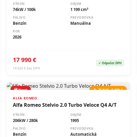
VÝKON
OBJEM
74kW / 100k
1 199 cm³
PALIVO
PREVODOVKA
Benzín
Manuálna
ROK
2026
17 990 €
✓ Odpočet DPH
14 626 € bez DPH
🆕 Nové
🏷️ ZĽAVA -6 629 €
ALFA ROMEO
Alfa Romeo Stelvio 2.0 Turbo Veloce Q4 A/T
VÝKON
OBJEM
206kW / 280k
1995
PALIVO
PREVODOVKA
Benzín
Automatická