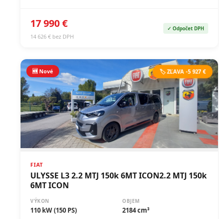
17 990 €
✓ Odpočet DPH
14 626 € bez DPH
🆕 Nové
🏷️ ZĽAVA -5 927 €
FIAT
ULYSSE L3 2.2 MTJ 150k 6MT ICON2.2 MTJ 150k
6MT ICON
VÝKON
OBJEM
110 kW (150 PS)
2184 cm³