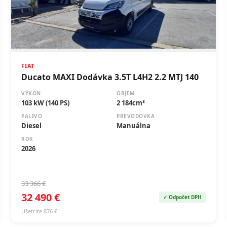
FIAT
Ducato MAXI Dodávka 3.5T L4H2 2.2 MTJ 140
VÝKON
OBJEM
103 kW (140 PS)
2 184cm³
PALIVO
PREVODOVKA
Diesel
Manuálna
ROK
2026
33 366 €
32 490 €
✓ Odpočet DPH
Ušetrite 876 €