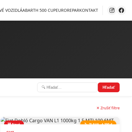
VÉ VOZIDLÁ
ABARTH 500 CUP
EUROREPAR
KONTAKT
Hľadať
✕ Zrušiť filtre
🆕 Nové
🏷️ ZĽAVA -4 200 €