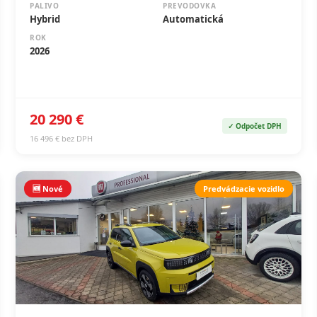
PALIVO
PREVODOVKA
Hybrid
Automatická
ROK
2026
20 290 €
✓ Odpočet DPH
16 496 € bez DPH
🆕 Nové
Predvádzacie vozidlo