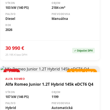
VÝKON
OBJEM
103 kW (140 PS)
2184 cm³
PALIVO
PREVODOVKA
Diesel
Manuálna
ROK
2026
30 990 €
✓ Odpočet DPH
25 195 € bez DPH
🆕 Nové
🏷️ ZĽAVA -4 000 €
ALFA ROMEO
Alfa Romeo Junior 1.2T Hybrid 145k eDCT6 Q4
VÝKON
OBJEM
107 kW (146 PS)
1199
PALIVO
PREVODOVKA
Hybrid
Automatická