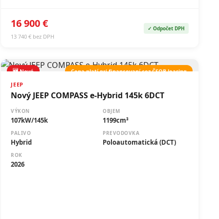
16 900 €
✓ Odpočet DPH
13 740 € bez DPH
🆕 Nové
Cena platí pri financovaní cez ČSOB leasing
JEEP
Nový JEEP COMPASS e-Hybrid 145k 6DCT
VÝKON
OBJEM
107kW/145k
1199cm³
PALIVO
PREVODOVKA
Hybrid
Poloautomatická (DCT)
ROK
2026