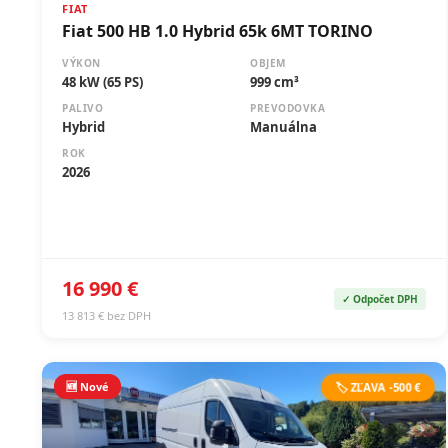
FIAT
Fiat 500 HB 1.0 Hybrid 65k 6MT TORINO
VÝKON
OBJEM
48 kW (65 PS)
999 cm³
PALIVO
PREVODOVKA
Hybrid
Manuálna
ROK
2026
16 990 €
✓ Odpočet DPH
13 813 € bez DPH
🆕 Nové
🏷️ ZĽAVA -500 €