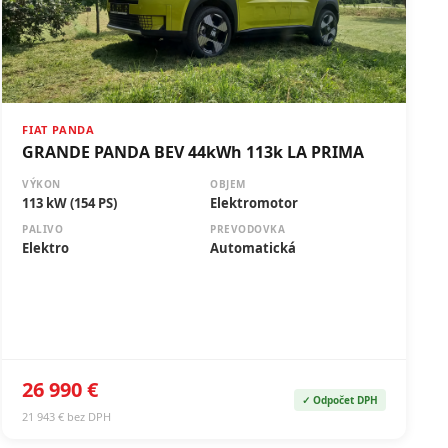
FIAT PANDA
GRANDE PANDA BEV 44kWh 113k LA PRIMA
VÝKON
OBJEM
113 kW (154 PS)
Elektromotor
PALIVO
PREVODOVKA
Elektro
Automatická
26 990 €
✓ Odpočet DPH
21 943 € bez DPH