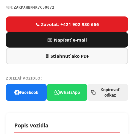
VIN:
ZARPAHBN4K7C50072
📞 Zavolať: +421 902 930 666
✉️ Napísať e-mail
📄 Stiahnuť ako PDF
ZDIEĽAŤ VOZIDLO:
Kopírovať
Facebook
WhatsApp
odkaz
Popis vozidla