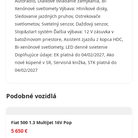
Autorádio, Diaľkové ovládanie zamykania, Bi-
Xenónové svetlomety Výbava: Hliníkové disky,
Sledovanie jazdných pruhov, Ostrekovače
svetlometov, Svetelný senzor, Dažďový senzor,
Stop&start systém Ďalšia výbava: 12 V zásuvka v
batožinovom priestore, Asistent zjazdu z kopca HDC,
Bi-xenónové svetlomety, LED denné svietenie
Doplňujúce údaje: EK platná do 04/02/2027, Ako
nové kúpené v SR, Servisná knižka, STK platná do
04/02/2027
Podobné vozidlá
Fiat 500 1.3 MultiJet 16V Pop
5 650 €