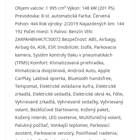
Objem valcov: 1 995 cm³ Výkon: 148 kW (201 PS)
Prevodovka: 8-st. automatická Farba: Červená
Pohon: 4x4 Rok výroby: 2/2019 Najazdených km: 144
192 Počet miest: 5 Palivo: Benzín VIN:
ZARPAHBN4K7C50072 Bezpečnosť: ABS, Airbagy,
Airbag 6x, ASR, ESP, Imobilizér, Isofix, Parkovacia
kamera, Systém kontroly tlaku v pneumatikách
(TPMS) Komfort: Klimatizovaná priehradka,
Klimatizácia dvojzónová, Android Auto, Apple
CarPlay, Lakťová opierka, Bluetooth handsfree,
Tempomat, Elektrické ovládanie kufra, Elektrické
zrkadlá, Elektrické sedadlá, Elektrické okná 4x, Fólie,
Vyhrievané zrkadlá, Vyhrievané sedačky, Vyhrievaný
volant, Bezkľúčové štartovanie, Kožený paket,
Kožený interiér, LED svietenie, Multifunkčný volant,
Palubný počítač, Vonkajší teplomer, Parkovací
asistent, Parkovacie senzory, Posilňovač riadenia,