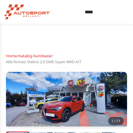
Home
/
Katalóg
/
Autobazár
/
Alfa Romeo Stelvio 2.0 GME Super AWD A/T
‹
›
1 / 11