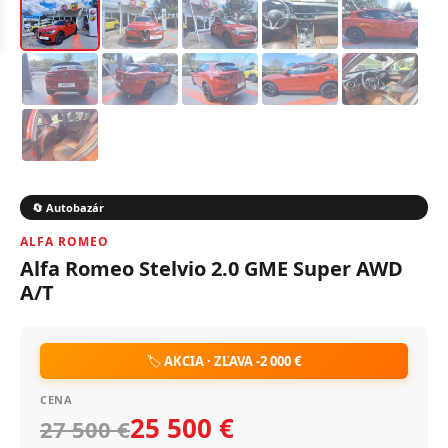
🔄 Autobazár
ALFA ROMEO
Alfa Romeo Stelvio 2.0 GME Super AWD
A/T
🏷️
AKCIA · ZĽAVA -2 000 €
CENA
25 500 €
27 500 €