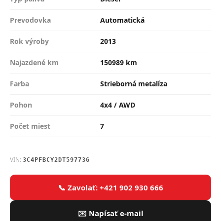
Prevodovka
Automatická
Rok výroby
2013
Najazdené km
150989 km
Farba
Strieborná metalíza
Pohon
4x4 / AWD
Počet miest
7
VIN:
3C4PFBCY2DT597736
📞 Zavolať: +421 902 930 666
✉️ Napísať e-mail