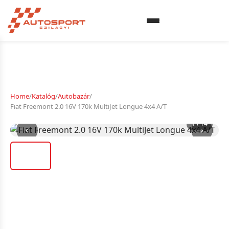
Home
/
Katalóg
/
Autobazár
/
Fiat Freemont 2.0 16V 170k MultiJet Longue 4x4 A/T
1 / 14
‹
›