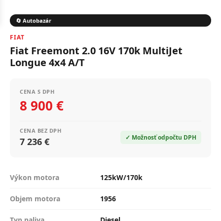
🔄 Autobazár
FIAT
Fiat Freemont 2.0 16V 170k MultiJet
Longue 4x4 A/T
CENA S DPH
8 900 €
CENA BEZ DPH
✓ Možnosť odpočtu DPH
7 236 €
Výkon motora
125kW/170k
Objem motora
1956
Typ paliva
Diesel