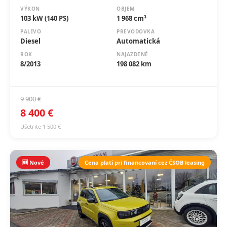
103 kW (140 PS)
1 968 cm³
PALIVO
PREVODOVKA
Diesel
Automatická
ROK
NAJAZDENÉ
8/2013
198 082 km
9 900 €
8 400 €
Ušetrite 1 500 €
🆕 Nové
Cena platí pri financovaní cez ČSOB leasing