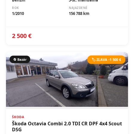
1/2010
156 788 km
2 500 €
🔄 Bazár
🏷️ ZĽAVA -1 500 €
ŠKODA
Škoda Octavia Combi 2.0 TDI CR DPF 4x4 Scout
DSG
VÝKON
OBJEM