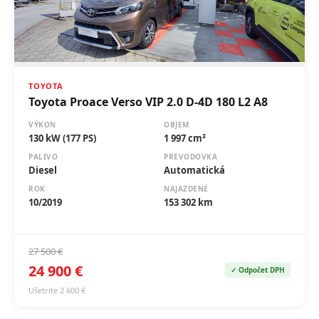
TOYOTA
Toyota Proace Verso VIP 2.0 D-4D 180 L2 A8
VÝKON
OBJEM
130 kW (177 PS)
1 997 cm³
PALIVO
PREVODOVKA
Diesel
Automatická
ROK
NAJAZDENÉ
10/2019
153 302 km
27 500 €
24 900 €
✓ Odpočet DPH
Ušetrite 2 600 €
🔄 Bazár
🏷️ ZĽAVA -3 000 €