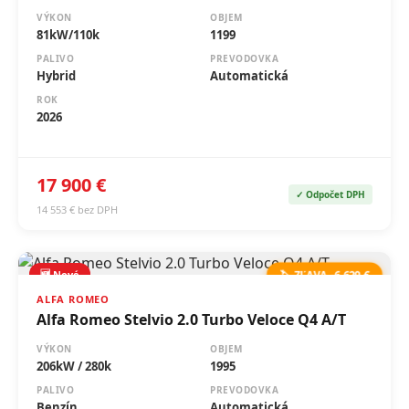
81kW/110k
1199
PALIVO
PREVODOVKA
Hybrid
Automatická
ROK
2026
17 900 €
✓ Odpočet DPH
14 553 € bez DPH
🆕 Nové
🏷️ ZĽAVA -6 629 €
ALFA ROMEO
Alfa Romeo Stelvio 2.0 Turbo Veloce Q4 A/T
VÝKON
OBJEM
206kW / 280k
1995
PALIVO
PREVODOVKA
Benzín
Automatická
ROK