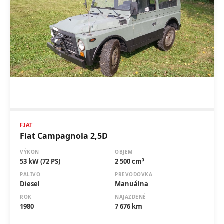
FIAT
Fiat Campagnola 2,5D
VÝKON
OBJEM
53 kW (72 PS)
2 500 cm³
PALIVO
PREVODOVKA
Diesel
Manuálna
ROK
NAJAZDENÉ
1980
7 676 km