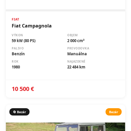
FIAT
Fiat Campagnola
VÝKON
OBJEM
59 kW (80 PS)
2 000 cm³
PALIVO
PREVODOVKA
Benzín
Manuálna
ROK
NAJAZDENÉ
1980
22 484 km
10 500 €
🔄 Bazár
Bazár