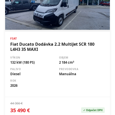
FIAT
Fiat Ducato Dodávka 2.2 MultiJet SCR 180
L4H3 35 MAXI
VÝKON
OBJEM
132 kW (180 PS)
2 184 cm³
PALIVO
PREVODOVKA
Diesel
Manuálna
ROK
2026
44 366 €
35 490 €
✓ Odpočet DPH
Ušetrite 8 876 €