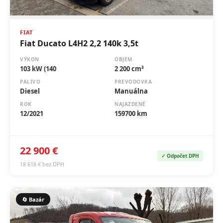
FIAT
Fiat Ducato L4H2 2,2 140k 3,5t
VÝKON
OBJEM
103 kW (140
2 200 cm³
PALIVO
PREVODOVKA
Diesel
Manuálna
ROK
NAJAZDENÉ
12/2021
159700 km
22 900 €
✓ Odpočet DPH
18 618 € bez DPH
🔄 Bazár