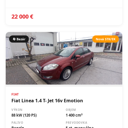
22 000 €
🔄 Bazár
Nová STK/EK
FIAT
Fiat Linea 1.4 T- Jet 16v Emotion
VÝKON
OBJEM
88 kW (120 PS)
1 400 cm³
PALIVO
PREVODOVKA
Benzín
5-st. manuálna
ROK
NAJAZDENÉ