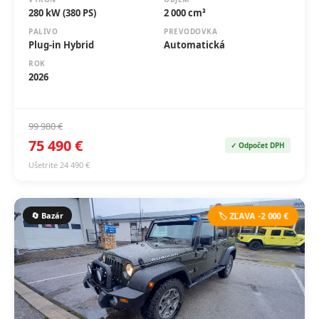
PALIVO
PREVODOVKA
Plug-in Hybrid
Automatická
ROK
2026
99 980 €
75 490 €
✓ Odpočet DPH
Ušetrite 24 490 €
🔄 Bazár
🏷️ ZĽAVA -2 000 €