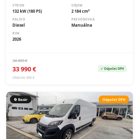
PALIVO
PREVODOVKA
Diesel
Manuálna
ROK
2026
34 490 €
33 990 €
✓ Odpočet DPH
Ušetrite 500 €
🔄 Bazár
Odpočet DPH