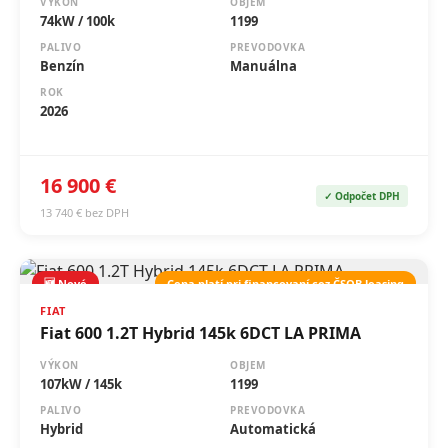
PALIVO
PREVODOVKA
Benzín
Manuálna
ROK
2026
16 900 €
✓ Odpočet DPH
13 740 € bez DPH
🆕 Nové
Cena platí pri financovaní cez ČSOB leasing
FIAT
Fiat 600 1.2T Hybrid 145k 6DCT LA PRIMA
VÝKON
OBJEM
107kW / 145k
1199
PALIVO
PREVODOVKA
Hybrid
Automatická
ROK
2026