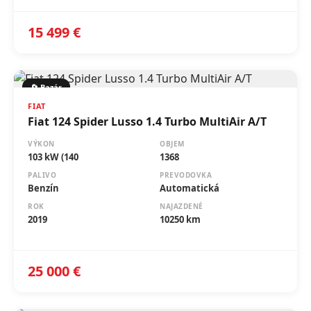
15 499 €
🔄 Bazár
FIAT
Fiat 124 Spider Lusso 1.4 Turbo MultiAir A/T
VÝKON
OBJEM
103 kW (140
1368
PALIVO
PREVODOVKA
Benzín
Automatická
ROK
NAJAZDENÉ
2019
10250 km
25 000 €
🔄 Bazár