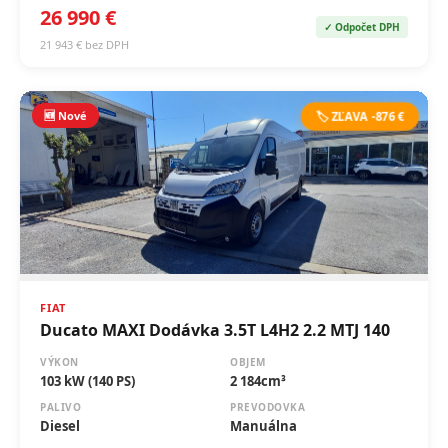
21 943 € bez DPH
🆕 Nové
🏷️ ZĽAVA -876 €
FIAT
Ducato MAXI Dodávka 3.5T L4H2 2.2 MTJ 140
VÝKON
OBJEM
103 kW (140 PS)
2 184cm³
PALIVO
PREVODOVKA
Diesel
Manuálna
ROK
2026