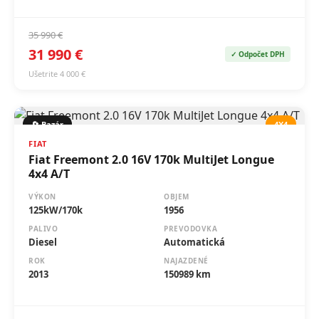
35 990 €
31 990 €
✓ Odpočet DPH
Ušetrite 4 000 €
🔄 Bazár
4X4
FIAT
Fiat Freemont 2.0 16V 170k MultiJet Longue
4x4 A/T
VÝKON
OBJEM
125kW/170k
1956
PALIVO
PREVODOVKA
Diesel
Automatická
ROK
NAJAZDENÉ
2013
150989 km
8 900 €
✓ Odpočet DPH