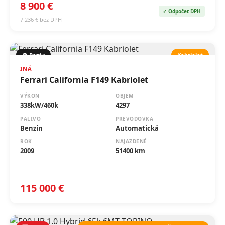
7 236 € bez DPH
🔄 Bazár
Kabriolet
INÁ
Ferrari California F149 Kabriolet
VÝKON
OBJEM
338kW/460k
4297
PALIVO
PREVODOVKA
Benzín
Automatická
ROK
NAJAZDENÉ
2009
51400 km
115 000 €
🆕 Nové
Cena platí pri financovaní cez ČSOB leasing
FIAT