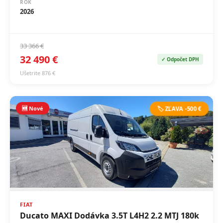
33 366 €
32 490 €
✓ Odpočet DPH
Ušetrite 876 €
🆕 Nové
🏷️ ZĽAVA -500 €
FIAT
Ducato MAXI Dodávka 3.5T L4H2 2.2 MTJ 180k
VÝKON
OBJEM
132 kW (180 PS)
2 184 cm³