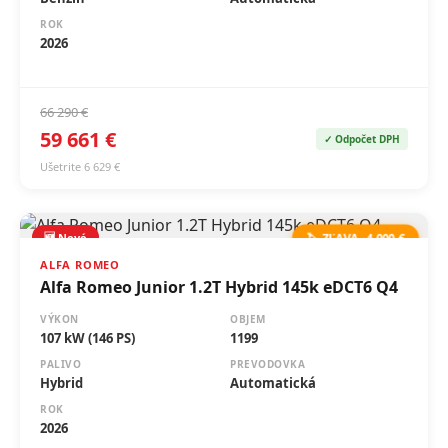
2026
66 290 €
59 661 €
✓ Odpočet DPH
Ušetrite 6 629 €
🆕 Nové
🏷️ ZĽAVA -4 000 €
ALFA ROMEO
Alfa Romeo Junior 1.2T Hybrid 145k eDCT6 Q4
VÝKON
OBJEM
107 kW (146 PS)
1199
PALIVO
PREVODOVKA
Hybrid
Automatická
ROK
2026