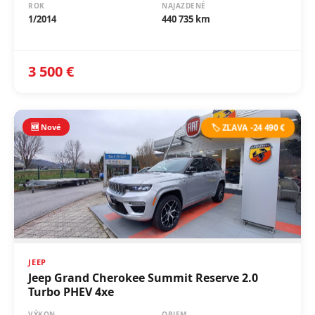
3 500 €
🆕 Nové
🏷️ ZĽAVA -24 490 €
JEEP
Jeep Grand Cherokee Summit Reserve 2.0
Turbo PHEV 4xe
VÝKON
OBJEM
280 kW (380 PS)
2 000 cm³