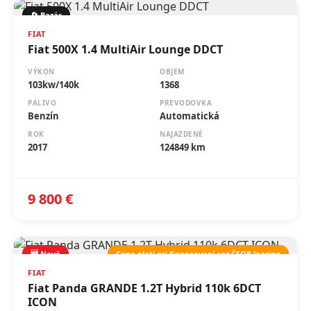
FIAT
Fiat 500X 1.4 MultiAir Lounge DDCT
VÝKON
OBJEM
103kw/140k
1368
PALIVO
PREVODOVKA
Benzín
Automatická
ROK
NAJAZDENÉ
2017
124849 km
9 800 €
🆕 Nové
Cena platí pri financovaní cez ČSOB leasing
FIAT
Fiat Panda GRANDE 1.2T Hybrid 110k 6DCT
ICON
VÝKON
OBJEM