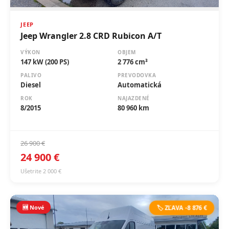
JEEP
Jeep Wrangler 2.8 CRD Rubicon A/T
VÝKON
OBJEM
147 kW (200 PS)
2 776 cm³
PALIVO
PREVODOVKA
Diesel
Automatická
ROK
NAJAZDENÉ
8/2015
80 960 km
26 900 €
24 900 €
Ušetrite 2 000 €
🆕 Nové
🏷️ ZĽAVA -8 876 €