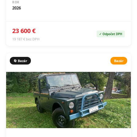
23 600 €
✓ Odpočet DPH
19 187 € bez DPH
🔄 Bazár
Bazár