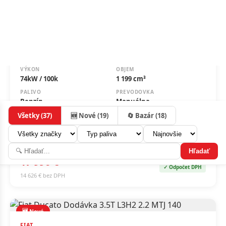
🆕 Nové
Cena platí pri financovaní cez ČSOB leasing
FIAT
FIAT GRANDE PANDA 1.2T 100k 6MT LA PRIMA
VÝKON
OBJEM
74kW / 100k
1 199 cm³
PALIVO
PREVODOVKA
Benzín
Manuálna
ROK
2026
17 990 €
✓ Odpočet DPH
14 626 € bez DPH
🆕 Nové
FIAT
Fiat Ducato Dodávka 3.5T L3H2 2.2 MTJ 140