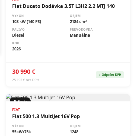
VÝKON
OBJEM
103 kW (140 PS)
2184 cm³
PALIVO
PREVODOVKA
Diesel
Manuálna
ROK
2026
30 990 €
✓ Odpočet DPH
25 195 € bez DPH
🔄 Bazár
FIAT
Fiat 500 1.3 MultiJet 16V Pop
VÝKON
OBJEM
55kW/75k
1248
PALIVO
PREVODOVKA
Diesel
Manuálna