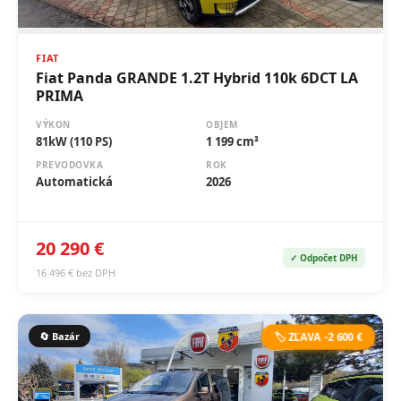
FIAT
Fiat Panda GRANDE 1.2T Hybrid 110k 6DCT LA
PRIMA
VÝKON
OBJEM
81kW (110 PS)
1 199 cm³
PREVODOVKA
ROK
Automatická
2026
20 290 €
✓ Odpočet DPH
16 496 € bez DPH
🔄 Bazár
🏷️ ZĽAVA -2 600 €