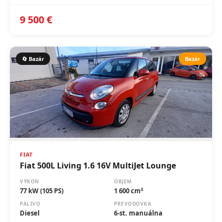
9 500 €
🔄 Bazár
Bazár
FIAT
Fiat 500L Living 1.6 16V MultiJet Lounge
VÝKON
OBJEM
77 kW (105 PS)
1 600 cm³
PALIVO
PREVODOVKA
Diesel
6-st. manuálna
ROK
NAJAZDENÉ
1/2014
440 735 km