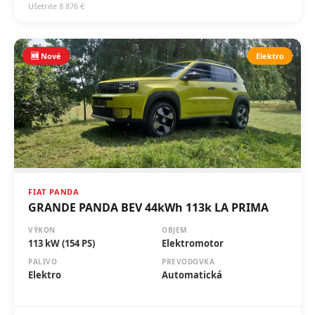
🆕 Nové
Elektro
FIAT PANDA
GRANDE PANDA BEV 44kWh 113k LA PRIMA
VÝKON
OBJEM
113 kW (154 PS)
Elektromotor
PALIVO
PREVODOVKA
Elektro
Automatická
26 990 €
✓ Odpočet DPH