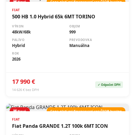
500 HB 1.0 Hybrid 65k 6MT TORINO
VÝKON
OBJEM
48kW/68k
999
PALIVO
PREVODOVKA
Hybrid
Manuálna
ROK
2026
17 990 €
✓ Odpočet DPH
14 626 € bez DPH
🆕 Nové
Cena platí pri financovaní cez ČSOB leasing
FIAT
Fiat Panda GRANDE 1.2T 100k 6MT ICON
VÝKON
OBJEM
74kW / 100k
1199