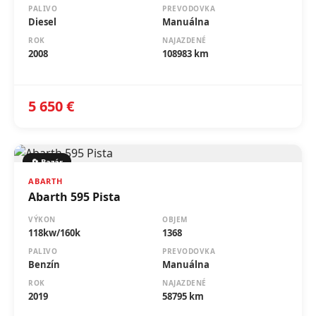
ROK
NAJAZDENÉ
2008
108983 km
5 650 €
🔄 Bazár
ABARTH
Abarth 595 Pista
VÝKON
OBJEM
118kw/160k
1368
PALIVO
PREVODOVKA
Benzín
Manuálna
ROK
NAJAZDENÉ
2019
58795 km