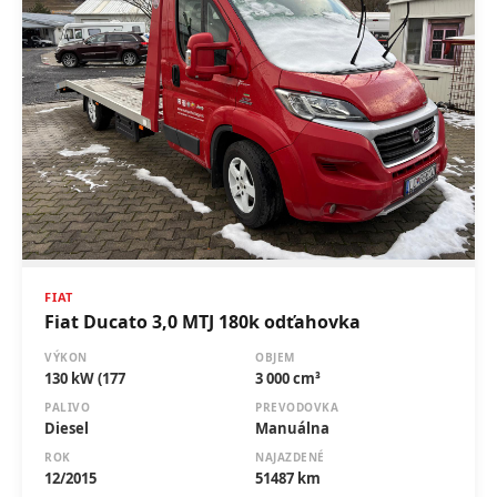
FIAT
Fiat Ducato 3,0 MTJ 180k odťahovka
VÝKON
OBJEM
130 kW (177
3 000 cm³
PALIVO
PREVODOVKA
Diesel
Manuálna
ROK
NAJAZDENÉ
12/2015
51487 km