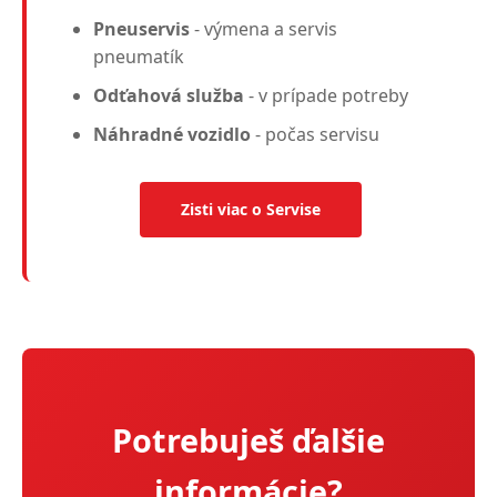
Pneuservis
- výmena a servis
pneumatík
Odťahová služba
- v prípade potreby
Náhradné vozidlo
- počas servisu
Zisti viac o Servise
Potrebuješ ďalšie
informácie?